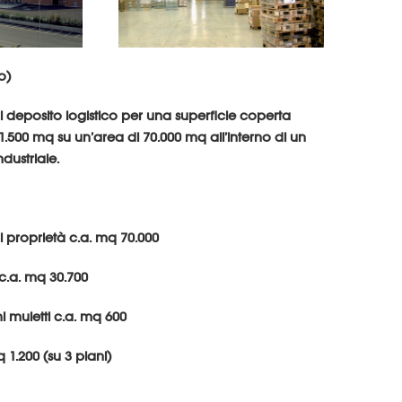
o)
di deposito logistico per una superficie coperta
1.500 mq su un’area di 70.000 mq all’interno di un
ustriale.
 di proprietà c.a. mq 70.000
c.a. mq 30.700
hi muletti c.a. mq 600
q 1.200 (su 3 piani)