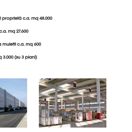
 di proprietà c.a. mq 48.000
c.a. mq 27.600
a muletti c.a. mq 600
q 3.000 (su 3 piani)