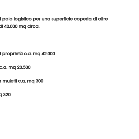
di polo logistico per una superficie coperta di oltre
i 42.000 mq circa.
 di proprietà c.a. mq 42.000
c.a. mq 23.500
a muletti c.a. mq 300
mq 320